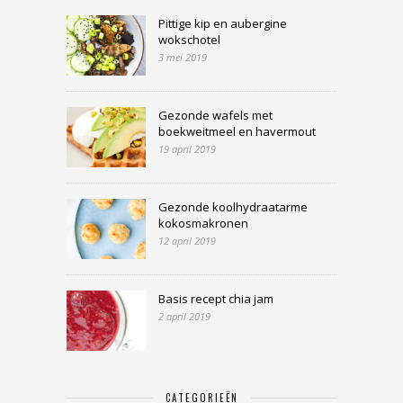
Pittige kip en aubergine
wokschotel
3 mei 2019
Gezonde wafels met
boekweitmeel en havermout
19 april 2019
Gezonde koolhydraatarme
kokosmakronen
12 april 2019
Basis recept chia jam
2 april 2019
CATEGORIEËN