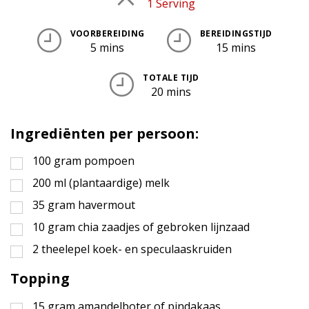
Porties
1 Serving
VOORBEREIDING
BEREIDINGSTIJD
5 mins
15 mins
TOTALE TIJD
20 mins
Ingrediënten per persoon:
100
gram
pompoen
200
ml
(plantaardige) melk
35
gram
havermout
10
gram
chia zaadjes of gebroken lijnzaad
2
theelepel
koek- en speculaaskruiden
Topping
15
gram
amandelboter of pindakaas