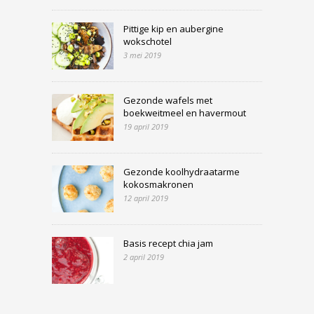
Pittige kip en aubergine
wokschotel
3 mei 2019
Gezonde wafels met
boekweitmeel en havermout
19 april 2019
Gezonde koolhydraatarme
kokosmakronen
12 april 2019
Basis recept chia jam
2 april 2019