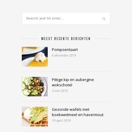
MEEST RECENTE BERICHTEN
Pompoentaart
6 december 2019
Pittige kip en aubergine
wokschotel
3 mei 2019
Gezonde wafels met
boekweitmeel en havermout
19 april 2019