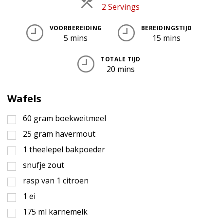
Porties
2 Servings
VOORBEREIDING
BEREIDINGSTIJD
5 mins
15 mins
TOTALE TIJD
20 mins
Wafels
60
gram
boekweitmeel
25
gram
havermout
1
theelepel
bakpoeder
snufje zout
rasp van 1 citroen
1
ei
175
ml
karnemelk