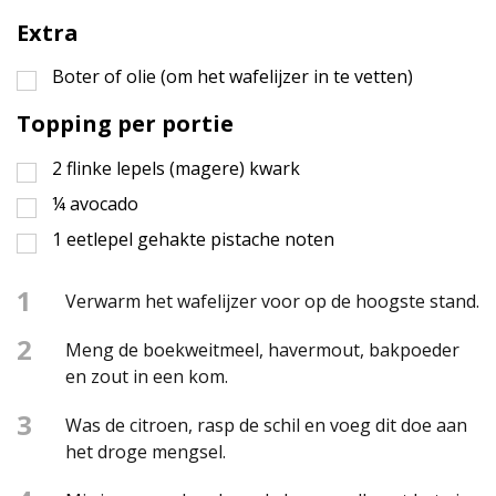
Extra
Boter of olie (om het wafelijzer in te vetten)
Topping per portie
2
flinke lepels (magere) kwark
¼
avocado
1
eetlepel
gehakte pistache noten
1
Verwarm het wafelijzer voor op de hoogste stand.
2
Meng de boekweitmeel, havermout, bakpoeder
en zout in een kom.
3
Was de citroen, rasp de schil en voeg dit doe aan
het droge mengsel.