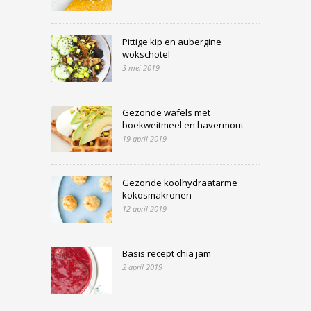
Pittige kip en aubergine
wokschotel
3 mei 2019
Gezonde wafels met
boekweitmeel en havermout
19 april 2019
Gezonde koolhydraatarme
kokosmakronen
12 april 2019
Basis recept chia jam
2 april 2019