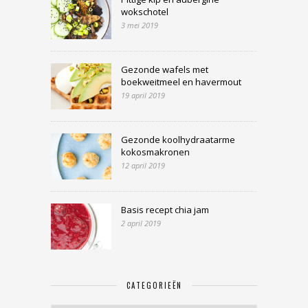
wokschotel
3 mei 2019
Gezonde wafels met
boekweitmeel en havermout
19 april 2019
Gezonde koolhydraatarme
kokosmakronen
12 april 2019
Basis recept chia jam
2 april 2019
CATEGORIEËN