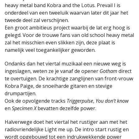
heavy metal band Kobra and the Lotus. Prevail I is
onderdeel van een tweeluik waarvan later dit jaar het
tweede deel zal verschijnen.
Een groot ambitieus project waarbij de lat erg hoog is
gelegd. Voor de trouwe fans van old school heavy metal
zal het misschien even slikken zijn, deze plaat is
namelijk veel toegankelijker geworden.
Ondanks dan het viertal muzikaal een nieuwe weg is
ingeslagen, weten ze je vanaf de opener
Gotham
direct
te overtuigen. De krachtige zanglijnen van front-vrouw
Kobra Paige, de snoeiharde gitaren en stevige
drumpartijen.
Ook de opvolgende tracks
Triggerpulse
,
You don’t know
en
Specimen X
bevatten dezelfde power.
Halverwege doet het viertal het rustiger aan met het
radiovriendelijke Light me up. De intro start rustig en
wordt opgebouwd tot een indrukwekkende power