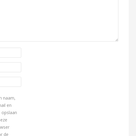
n naam,
ail en
e opslaan
deze
owser
r de