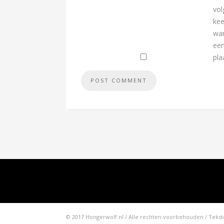
vo
kee
wan
een
pla
© 2017 Hongerwolf.nl / Alle rechten voorbehouden / Te