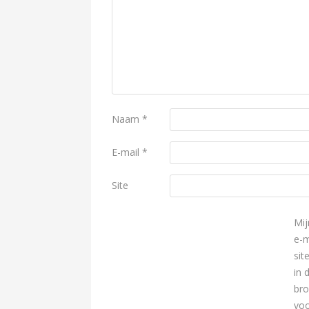
Naam
*
E-mail
*
Site
Mij
e-m
sit
in 
br
voo