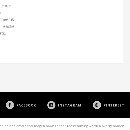
lgende
r
neer ik
 reactie
ats.
FACEBOOK
INSTAGRAM
PINTEREST
ksten en beeldmateriaal mogen nooit zonder toestemming worden overgenomen.