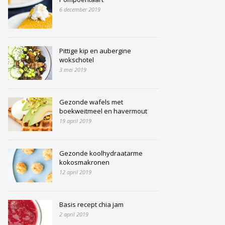
6 december 2019
Pittige kip en aubergine
wokschotel
3 mei 2019
Gezonde wafels met
boekweitmeel en havermout
19 april 2019
Gezonde koolhydraatarme
kokosmakronen
12 april 2019
Basis recept chia jam
2 april 2019