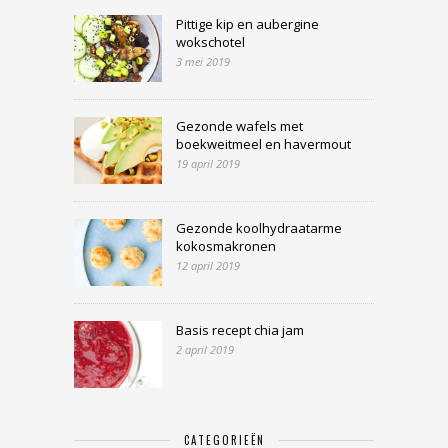
Pittige kip en aubergine
wokschotel
3 mei 2019
Gezonde wafels met
boekweitmeel en havermout
19 april 2019
Gezonde koolhydraatarme
kokosmakronen
12 april 2019
Basis recept chia jam
2 april 2019
CATEGORIEËN