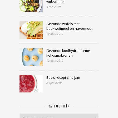
wokschotel
3 mei 2019
Gezonde wafels met
boekweitmeel en havermout
19 april 2019
Gezonde koolhydraatarme
kokosmakronen
12 april 2019
Basis recept chia jam
2 april 2019
CATEGORIEËN
Categorieën