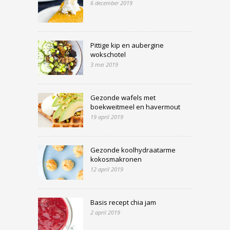
6 december 2019
Pittige kip en aubergine
wokschotel
3 mei 2019
Gezonde wafels met
boekweitmeel en havermout
19 april 2019
Gezonde koolhydraatarme
kokosmakronen
12 april 2019
Basis recept chia jam
2 april 2019