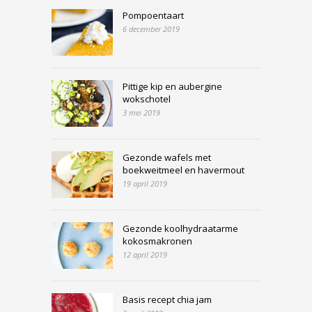
Pompoentaart
6 december 2019
Pittige kip en aubergine
wokschotel
3 mei 2019
Gezonde wafels met
boekweitmeel en havermout
19 april 2019
Gezonde koolhydraatarme
kokosmakronen
12 april 2019
Basis recept chia jam