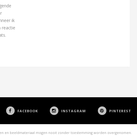
lgende
r
neer ik
 reactie
ats.
FACEBOOK
INSTAGRAM
PINTEREST
ksten en beeldmateriaal mogen nooit zonder toestemming worden overgenomen.