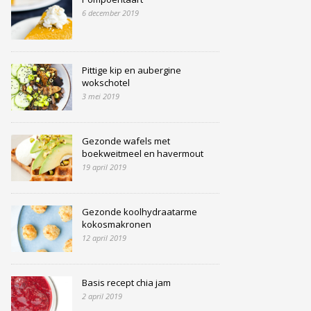
6 december 2019
Pittige kip en aubergine
wokschotel
3 mei 2019
Gezonde wafels met
boekweitmeel en havermout
19 april 2019
Gezonde koolhydraatarme
kokosmakronen
12 april 2019
Basis recept chia jam
2 april 2019