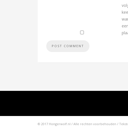
vo
kee
wan
een
pla
© 2017 Hongerwolf.nl / Alle rechten voorbehouden / Te