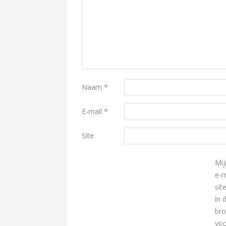
Naam
*
E-mail
*
Site
Mij
e-m
sit
in 
br
voo