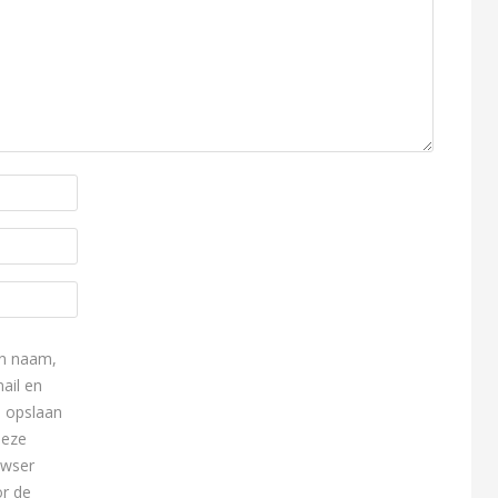
n naam,
ail en
e opslaan
deze
owser
r de