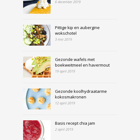
6 december 2019
Pittige kip en aubergine
wokschotel
3 mei 2019
Gezonde wafels met
boekweitmeel en havermout
19 april 2019
Gezonde koolhydraatarme
kokosmakronen
12 april 2019
Basis recept chia jam
2 april 2019