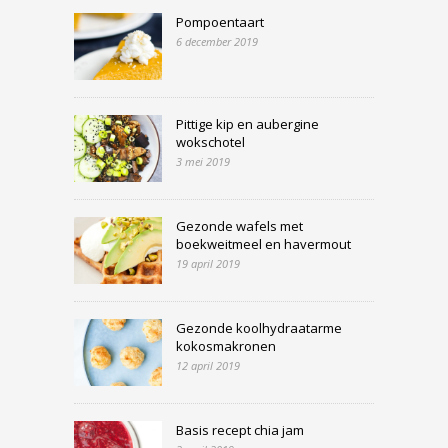
Pompoentaart
6 december 2019
Pittige kip en aubergine
wokschotel
3 mei 2019
Gezonde wafels met
boekweitmeel en havermout
19 april 2019
Gezonde koolhydraatarme
kokosmakronen
12 april 2019
Basis recept chia jam