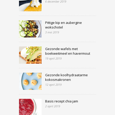
6 december 2019
Pittige kip en aubergine
wokschotel
3 mei 2019
Gezonde wafels met
boekweitmeel en havermout
19 april 2019
Gezonde koolhydraatarme
kokosmakronen
12 april 2019
Basis recept chia jam
2 april 2019