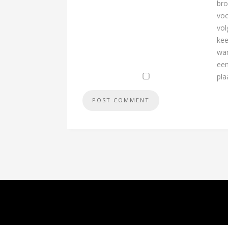
br
voo
vo
kee
wan
een
pla