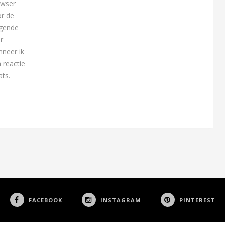
owser
r de
lgende
r
neer ik
 reactie
ats.
FACEBOOK
INSTAGRAM
PINTEREST