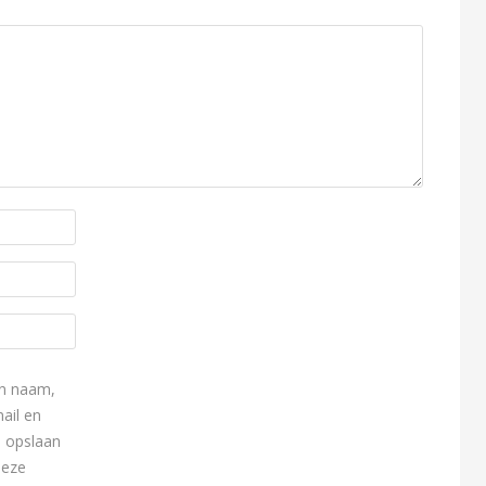
n naam,
ail en
e opslaan
deze