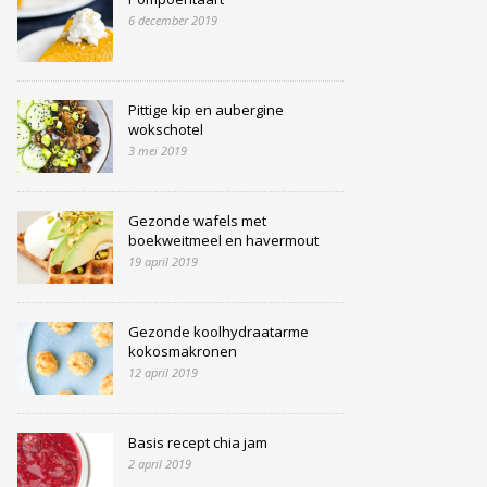
6 december 2019
Pittige kip en aubergine
wokschotel
3 mei 2019
Gezonde wafels met
boekweitmeel en havermout
19 april 2019
Gezonde koolhydraatarme
kokosmakronen
12 april 2019
Basis recept chia jam
2 april 2019