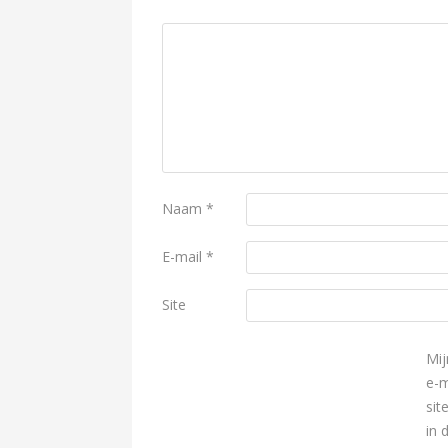
Naam
*
E-mail
*
Site
Mij
e-m
sit
in 