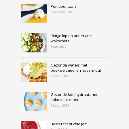
Pompoentaart
6 december 2019
Pittige kip en aubergine
wokschotel
3 mei 2019
Gezonde wafels met
boekweitmeel en havermout
19 april 2019
Gezonde koolhydraatarme
kokosmakronen
12 april 2019
Basis recept chia jam