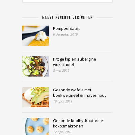
MEEST RECENTE BERICHTEN
Pompoentaart
6 december 2019
Pittige kip en aubergine
wokschotel
3 mei 2019
Gezonde wafels met
boekweitmeel en havermout
19 april 2019
Gezonde koolhydraatarme
kokosmakronen
12 april 2019