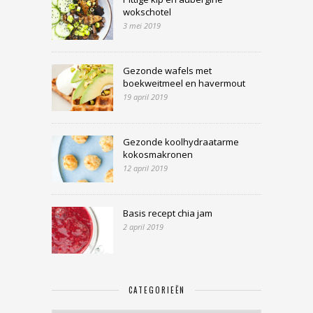
wokschotel
3 mei 2019
Gezonde wafels met
boekweitmeel en havermout
19 april 2019
Gezonde koolhydraatarme
kokosmakronen
12 april 2019
Basis recept chia jam
2 april 2019
CATEGORIEËN