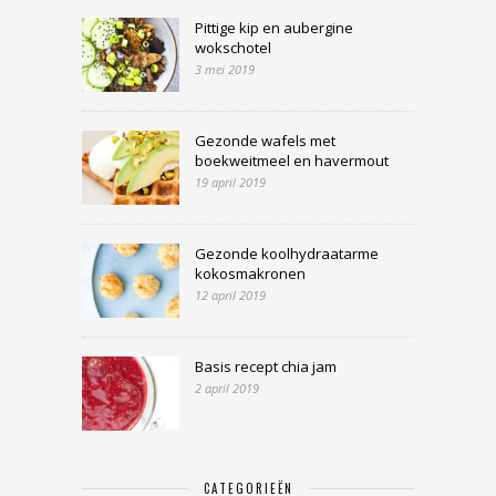
Pittige kip en aubergine
wokschotel
3 mei 2019
Gezonde wafels met
boekweitmeel en havermout
19 april 2019
Gezonde koolhydraatarme
kokosmakronen
12 april 2019
Basis recept chia jam
2 april 2019
CATEGORIEËN