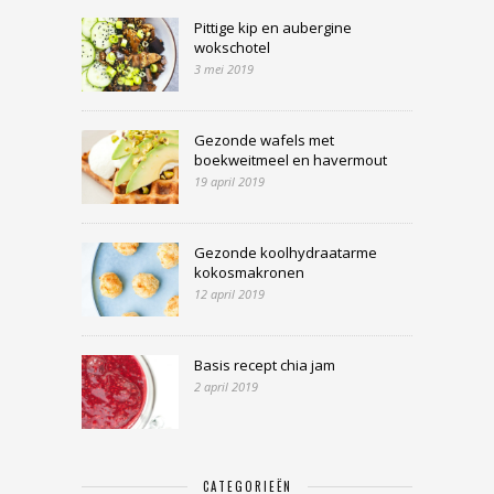
Pittige kip en aubergine
wokschotel
3 mei 2019
Gezonde wafels met
boekweitmeel en havermout
19 april 2019
Gezonde koolhydraatarme
kokosmakronen
12 april 2019
Basis recept chia jam
2 april 2019
CATEGORIEËN