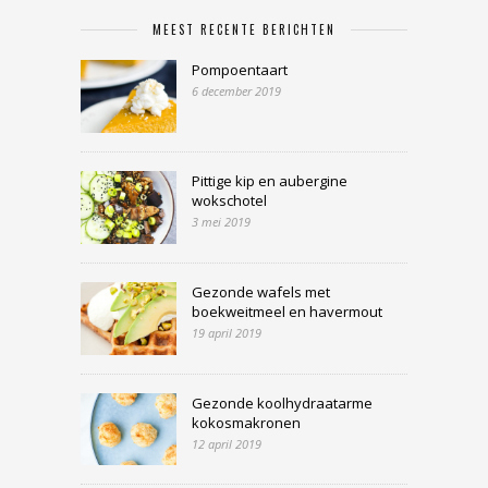
MEEST RECENTE BERICHTEN
Pompoentaart
6 december 2019
Pittige kip en aubergine
wokschotel
3 mei 2019
Gezonde wafels met
boekweitmeel en havermout
19 april 2019
Gezonde koolhydraatarme
kokosmakronen
12 april 2019