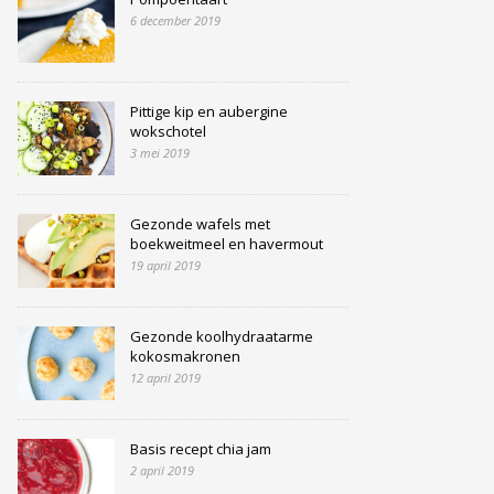
6 december 2019
Pittige kip en aubergine
wokschotel
3 mei 2019
Gezonde wafels met
boekweitmeel en havermout
19 april 2019
Gezonde koolhydraatarme
kokosmakronen
12 april 2019
Basis recept chia jam
2 april 2019