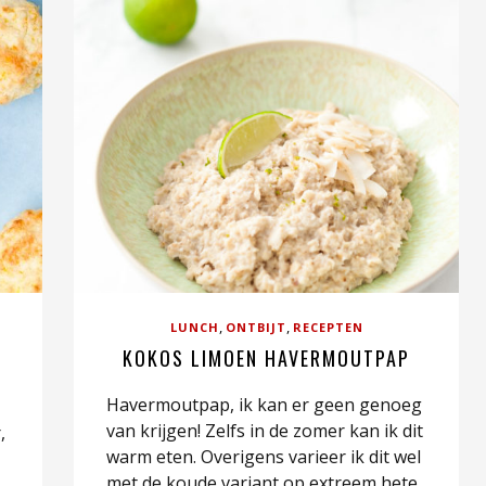
,
,
LUNCH
ONTBIJT
RECEPTEN
KOKOS LIMOEN HAVERMOUTPAP
Havermoutpap, ik kan er geen genoeg
van krijgen! Zelfs in de zomer kan ik dit
,
warm eten. Overigens varieer ik dit wel
met de koude variant op extreem hete