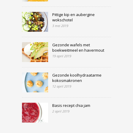
Pittige kip en aubergine
wokschotel
3 mei 2019
Gezonde wafels met
boekweitmeel en havermout
19 april 2019
Gezonde koolhydraatarme
kokosmakronen
12 april 2019
Basis recept chia jam
2 april 2019