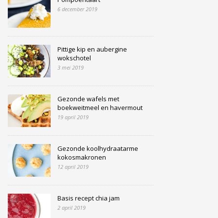
6 december 2019
Pittige kip en aubergine
wokschotel
3 mei 2019
Gezonde wafels met
boekweitmeel en havermout
19 april 2019
Gezonde koolhydraatarme
kokosmakronen
12 april 2019
Basis recept chia jam
2 april 2019