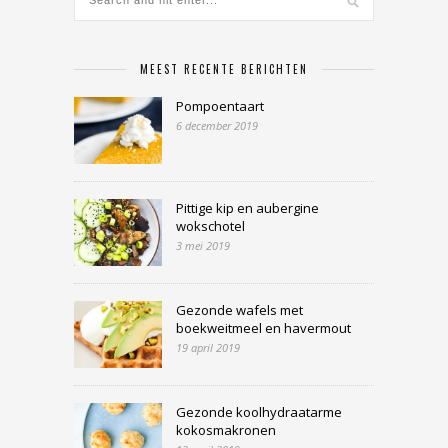
MEEST RECENTE BERICHTEN
Pompoentaart
6 december 2019
Pittige kip en aubergine
wokschotel
3 mei 2019
Gezonde wafels met
boekweitmeel en havermout
19 april 2019
Gezonde koolhydraatarme
kokosmakronen